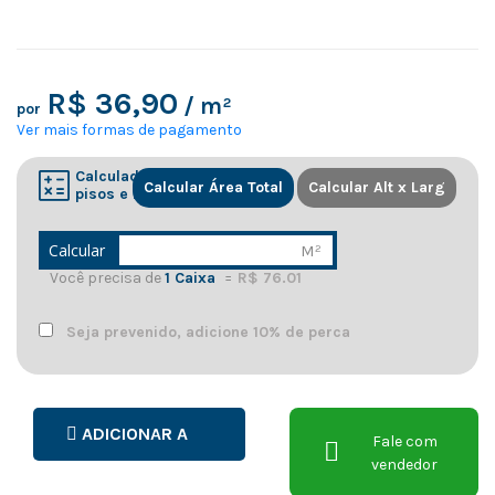
R$ 36,90
/ m²
por
Ver mais formas de pagamento
Calculadora de
Calcular Área Total
Calcular Alt x Larg
pisos e resvestimentos
Calcular
M²
Você precisa de
1 Caixa
=
R$ 76.01
Seja prevenido, adicione 10% de perca
ADICIONAR A
Fale com
vendedor
LISTA