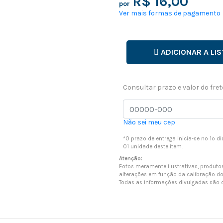
R$ 16,00
por
Ver mais formas de pagamento
ADICIONAR A LIS
Consultar prazo e valor do fret
Não sei meu cep
*O prazo de entrega inicia-se no 1º 
01 unidade deste item.
Atenção:
Fotos meramente ilustrativas, produt
alterações em função da calibração d
Todas as informações divulgadas são d