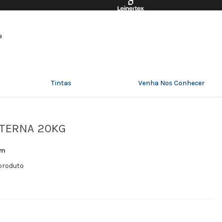
a
Tintas
Venha Nos Conhecer
NTERNA 20KG
im
 produto