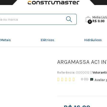
Minha List
R$ 0.00
0
 Metais
Elétricos
Hidráulicos
ARGAMASSA AC1 I
Referência:
0000012
|
Votorant
0 (0)
Avaliar