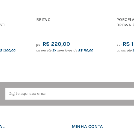
BRITA 0
PORCELA
STI
BROWN P
R$ 220,00
R$ 
por
por
$ 1.100,00
ou em até
2x
sem juros de
R$ 110,00
ou em até
AL
MINHA CONTA