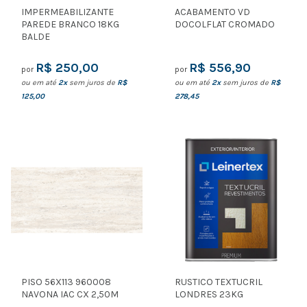
IMPERMEABILIZANTE
ACABAMENTO VD
PAREDE BRANCO 18KG
DOCOLFLAT CROMADO
BALDE
R$ 250,00
R$ 556,90
por
por
ou em até
2x
sem juros de
R$
ou em até
2x
sem juros de
R$
125,00
278,45
PISO 56X113 960008
RUSTICO TEXTUCRIL
NAVONA IAC CX 2,50M
LONDRES 23KG