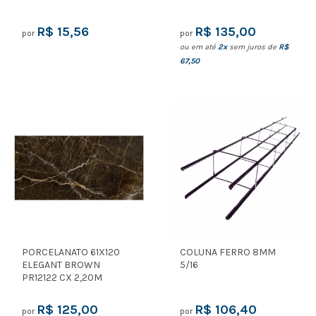
R$ 15,56
R$ 135,00
por
por
ou em até
2x
sem juros de
R$
67,50
PORCELANATO 61X120
COLUNA FERRO 8MM
ELEGANT BROWN
5/16
PR12122 CX 2,20M
R$ 125,00
R$ 106,40
por
por