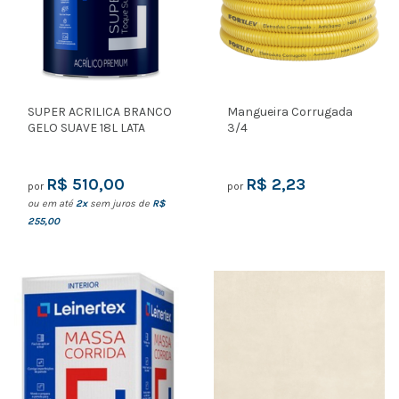
SUPER ACRILICA BRANCO
Mangueira Corrugada
GELO SUAVE 18L LATA
3/4
R$ 510,00
R$ 2,23
por
por
ou em até
2x
sem juros de
R$
255,00