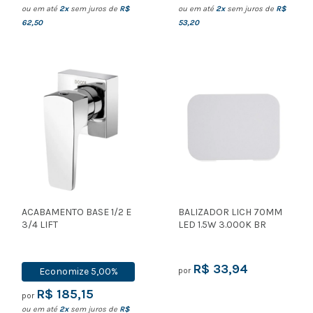
ou em até
2x
sem juros de
R$
ou em até
2x
sem juros de
R$
62,50
53,20
ACABAMENTO BASE 1/2 E
BALIZADOR LICH 70MM
3/4 LIFT
LED 1.5W 3.000K BR
R$ 33,94
Economize
5,00%
por
R$ 185,15
por
ou em até
2x
sem juros de
R$