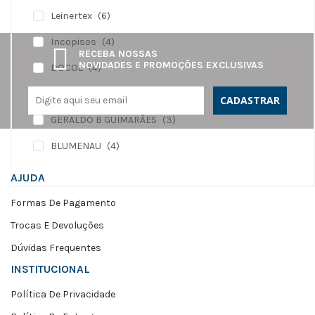
Leinertex
(6)
Incopisos
(4)
RECEBA NOSSAS
NOVIDADES E PROMOÇÕES EXCLUSIVAS
DOCOL
(4)
DAMME PORCELANATO
(2)
CADASTRAR
GERALDO B GUIMARÃES
(3)
BLUMENAU
(4)
AJUDA
Formas De Pagamento
Trocas E Devoluções
Dúvidas Frequentes
INSTITUCIONAL
Política De Privacidade