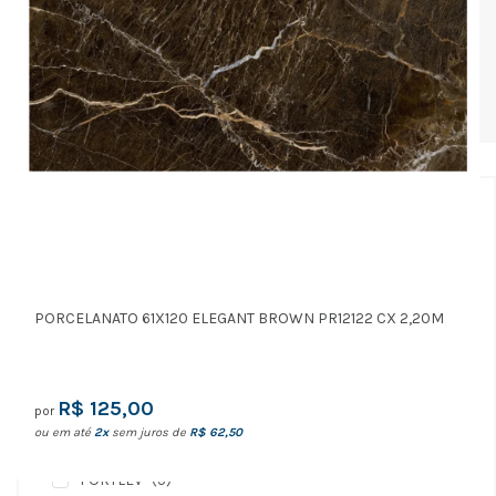
Hidráulicos
(4)
Elétricos
(5)
Básicos
(4)
Filtros
Preço
PORCELANATO 61X120 ELEGANT BROWN PR12122 CX 2,20M
até
APLICAR
R$ 125,00
por
ou em até
2x
sem juros de
R$ 62,50
Marcas
FORTLEV
(5)