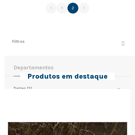
1
2
Filtros
Departamentos
Produtos em destaque
Tintas
(5)
Porcelanato
(5)
Piso
(5)
Louças E Metais
(7)