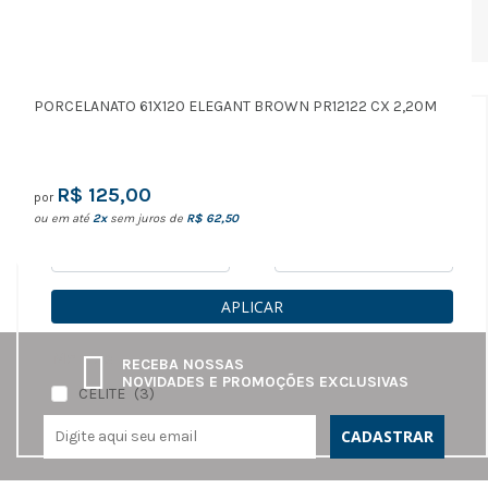
Básicos
(4)
PORCELANATO 61X120 ELEGANT BROWN PR12122 CX 2,20M
Filtros
R$ 125,00
por
Preço
ou em até
2x
sem juros de
R$ 62,50
até
APLICAR
Marcas
RECEBA NOSSAS
NOVIDADES E PROMOÇÕES EXCLUSIVAS
CELITE
(3)
CADASTRAR