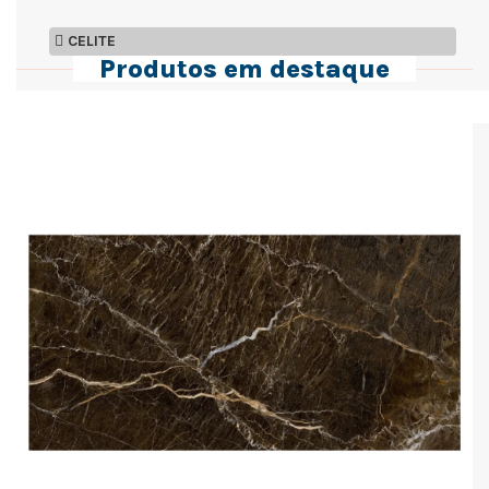
CELITE
Produtos em destaque
Departamentos
Tintas
(5)
Porcelanato
(5)
Piso
(5)
Louças E Metais
(7)
Hidráulicos
(4)
Elétricos
(5)